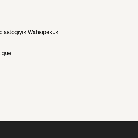
Wolastoqiyik Wahsipekuk
tique